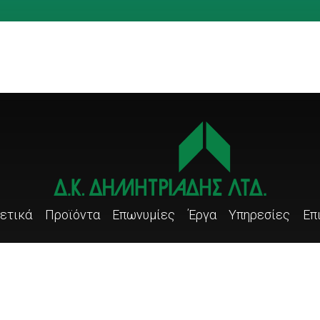
avigation
ετικά
Προϊόντα
Επωνυμίες
Έργα
Υπηρεσίες
Επ
409